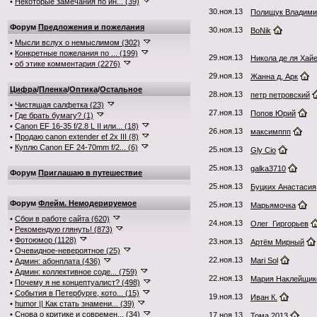
•
Некоторые замечания по ин... (39)
30.ноя.13
Полищук Владими
Форум
Предложения и пожелания
30.ноя.13
BoNik
•
Мысли вслух о немыслимом (302)
•
Конкретные пожелания по ... (199)
29.ноя.13
Никола де ля Хай
•
об этике комментария (2276)
29.ноя.13
Жанна д, Арк
Цифра
/
Пленка
/
Оптика
/
Остальное
28.ноя.13
петр петровский
•
Чистящая салфетка (23)
27.ноя.13
Попов Юрий
•
Где брать бумагу? (1)
•
Canon EF 16-35 f/2.8 L II или... (18)
26.ноя.13
максимппп
•
Продаю canon extender ef 2x III (8)
•
Куплю Canon EF 24-70mm f/2... (6)
25.ноя.13
Gly Cio
25.ноя.13
galka3710
Форум
Приглашаю в путешествие
25.ноя.13
Буцких Анастасия
Форум
Флейм. Немодерируемое
25.ноя.13
Марьямочка
•
Сбои в работе сайта (620)
24.ноя.13
Олег_Гиргорьев
•
Рекомендую глянуть! (873)
•
Фотоюмор (1128)
23.ноя.13
Артём Мирный
•
Очевидное-невероятное (25)
22.ноя.13
Mari Sol
•
Админ: абонплата (436)
•
Админ: коллективное соде... (759)
22.ноя.13
Мария Наклейщик
•
Почему я не концептуалист? (498)
•
События в Петербурге, кото... (15)
19.ноя.13
Иван К.
•
humor || Как стать знамени... (39)
•
Снова о критике и современ... (34)
17.ноя.13
Тома 2013