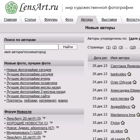
Главная
Статьи
Форумы
Фото
Авторы
Выставки
Фотосту
Новые авторы
Авторы упорядочены по:
[дате 
Поиск по авторам
Страницы:
(1)
(2)
(3)
...
(10)
.
имя автора/техника/город
Дата рег
Имя автора
Новые фото, лучшие фото
26.дек.13
Светлана Якимов
•
Новые фотографии сегодня
26.дек.13
•
Лучшие фотографии сегодня
bankvideo
•
Лучшие фотографии вчера
24.дек.13
Олег Обухов
•
Лучшие фотографии позавчера
•
Лучшие фотографии месяц назад
24.дек.13
Александра Ефим
•
Лучшие фотографии 3 месяца назад
•
Лучшие фотографии сайта
:
23.дек.13
катя пегова
•
Портреты
,
пейзажи
,
натюрморт
,
макро
19.дек.13
Андрей/ibyz/
Форум
Новости
18.дек.13
Mardanova Inna
•
ЛенсАрту 20 лет!!! (3)
18.дек.13
Flying
•
ХОРОШИЕ НОВОСТИ (1)
•
Новое: Админ: абонплата (67)
18.дек.13
sk-joker
•
Модерировать? (1181)
•
ЛенсАрту 15 лет!!! (3)
17.дек.13
ali saadat