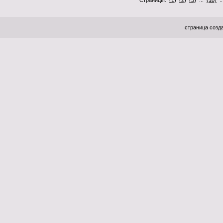
Страницы:
(1)
(2)
(3)
...
(10)
.
страница созда