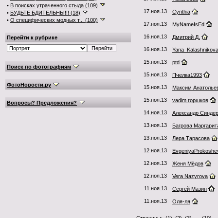
•
В поисках утраченного стыда (109)
17.ноя.13
Cynthia
•
БУДЬТЕ БДИТЕЛЬНЫ!!! (18)
•
О специфических модных т... (100)
17.ноя.13
MyNameIsEd
16.ноя.13
Дмитрий Д.
Перейти к рубрике
16.ноя.13
Yana_Kalashnikov
15.ноя.13
ptd
Поиск по фотографиям
15.ноя.13
Пчелка1993
ФотоНовости.ру
15.ноя.13
Максим Анатолье
15.ноя.13
vadim горшков
Вопросы? Предложения?
14.ноя.13
Александр Синде
13.ноя.13
Багрова Маргарит
13.ноя.13
Лера Тарасова
12.ноя.13
EvgeniyaProkoshe
12.ноя.13
Женя Мёдов
12.ноя.13
Vera Nazyrova
11.ноя.13
Сергей Мазин
11.ноя.13
Оля-ля