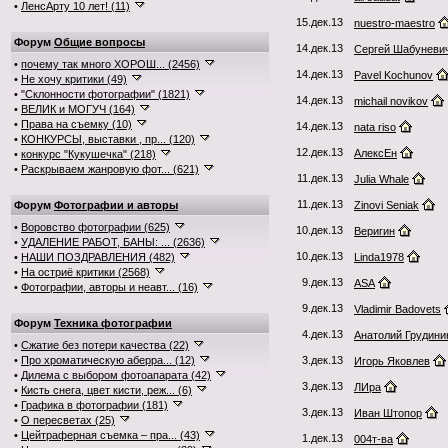
•
ЛенсАрту 10 лет! (11)
15.дек.13
nuestro-maestro
Форум
Общие вопросы
14.дек.13
Сергей Шабуневи
•
почему так много ХОРОШ... (2456)
14.дек.13
Pavel Kochunov
•
Не хочу критики (49)
•
"Склонности фотографии" (1821)
14.дек.13
michail novikov
•
ВЕЛИК и МОГУЧ (164)
•
Права на съемку (10)
14.дек.13
nata riso
•
КОНКУРСЫ, выставки , пр... (120)
12.дек.13
АлексЕн
•
конкурс "Кукушечка" (218)
•
Раскрываем жанровую фот... (621)
11.дек.13
Julia Whale
11.дек.13
Форум
Фотографии и авторы
Zinovi Seniak
•
Воровство фотографии (625)
10.дек.13
Веригин
•
УДАЛЕНИЕ РАБОТ, БАНЫ: ... (2636)
10.дек.13
•
НАШИ ПОЗДРАВЛЕНИЯ (482)
Linda1978
•
На остриё критики (2568)
9.дек.13
ASA
•
Фотографии, авторы и неавт... (16)
9.дек.13
Vladimir Badovets
Форум
Техника фотографии
4.дек.13
Анатолий Грудини
•
Сжатие без потери качества (22)
•
Про хроматическую аберра... (12)
3.дек.13
Игорь Яковлев
•
Дилема с выбором фотоапарата (42)
3.дек.13
ЛИра
•
Кисть снега, цвет кисти, реж... (6)
•
Графика в фотографии (181)
3.дек.13
Иван Штопор
•
О пересветах (25)
•
Цейтраферная съемка – пра... (43)
1.дек.13
004т-ва