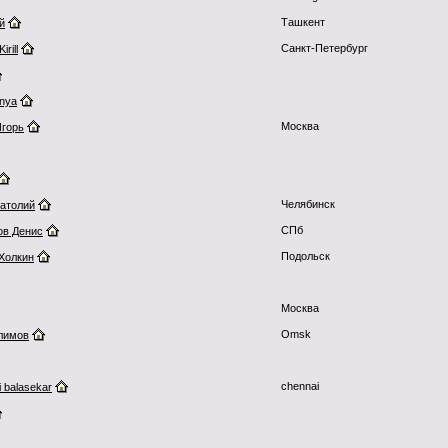
Ташкент
й
Санкт-Петербург
rill
nya
Москва
Игорь
Челябинск
атолий
СПб
ов Денис
Подольск
Холкин
Москва
Omsk
лимов
chennai
i balasekar