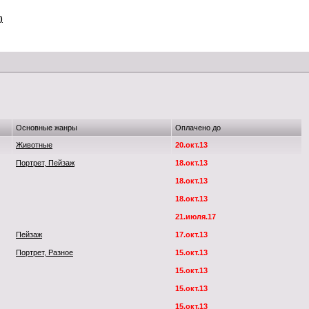
)
Основные жанры
Оплачено до
Животные
20.окт.13
Портрет, Пейзаж
18.окт.13
18.окт.13
18.окт.13
21.июля.17
Пейзаж
17.окт.13
Портрет, Разное
15.окт.13
15.окт.13
15.окт.13
15.окт.13