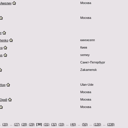
Москва
 Амелин
Москва
t
кингисепп
shenko
Киев
va
semey
us
Санкт-Петербург
Zakamensk
Ulan-Ude
 Кор
Москва
Москва
 Юрий
Москва
..
(20)
...
(27)
(28)
(29)
[30]
(31)
(32)
(33)
...
(40)
...
(50)
...
(130)
...
(238)