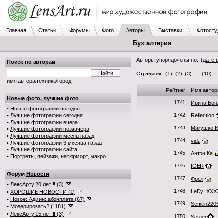
Главная
Статьи
Форумы
Фото
Авторы
Выставки
Фотосту
Бухгалтерия
Авторы упорядочены по:
(дате 
Поиск по авторам
Страницы:
(1)
(2)
(3)
...
(10)
.
имя автора/техника/город
Рейтинг
Имя автор
Новые фото, лучшие фото
1741
Ирина Бон
•
Новые фотографии сегодня
1742
•
Лучшие фотографии сегодня
Reflection
•
Лучшие фотографии вчера
1743
Мякушко К
•
Лучшие фотографии позавчера
•
Лучшие фотографии месяц назад
1744
vida
•
Лучшие фотографии 3 месяца назад
•
Лучшие фотографии сайта
:
1745
Антон Ка
•
Портреты
,
пейзажи
,
натюрморт
,
макро
1746
IGER
Форум
Новости
1747
Фрол
•
ЛенсАрту 20 лет!!! (3)
1748
LeDy_XXX
•
ХОРОШИЕ НОВОСТИ (1)
•
Новое: Админ: абонплата (67)
1749
Semen220
•
Модерировать? (1181)
•
ЛенсАрту 15 лет!!! (3)
1750
Sergej