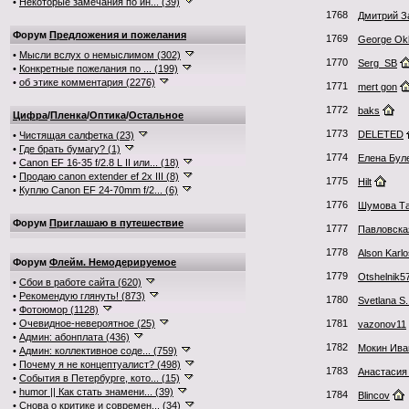
•
Некоторые замечания по ин... (39)
1768
Дмитрий З
Форум
Предложения и пожелания
1769
George Okh
•
Мысли вслух о немыслимом (302)
1770
Serg_SB
•
Конкретные пожелания по ... (199)
•
об этике комментария (2276)
1771
mert gon
1772
baks
Цифра
/
Пленка
/
Оптика
/
Остальное
1773
DELETED
•
Чистящая салфетка (23)
•
Где брать бумагу? (1)
1774
Елена Бул
•
Canon EF 16-35 f/2.8 L II или... (18)
•
Продаю canon extender ef 2x III (8)
1775
Hilt
•
Куплю Canon EF 24-70mm f/2... (6)
1776
Шумова Та
Форум
Приглашаю в путешествие
1777
Павловска
1778
Alson Karl
Форум
Флейм. Немодерируемое
1779
Otshelnik5
•
Сбои в работе сайта (620)
•
Рекомендую глянуть! (873)
1780
Svetlana S..
•
Фотоюмор (1128)
•
Очевидное-невероятное (25)
1781
vazonov11
•
Админ: абонплата (436)
1782
Мокин Ива
•
Админ: коллективное соде... (759)
•
Почему я не концептуалист? (498)
1783
Анастасия
•
События в Петербурге, кото... (15)
•
humor || Как стать знамени... (39)
1784
Blincov
•
Снова о критике и современ... (34)