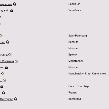
Бердичев
акревский
Челябинск
tyarkin
Saint-Peterburg
Вологда
еева
Москва
Брянск
тьяна
Мелитополь
я Светлана
Москва
oson
Kamchatskiy_kray_Kamenskoe
7
..
Санкт-Петербург
Риддер
н
Волгоград
 Викторова