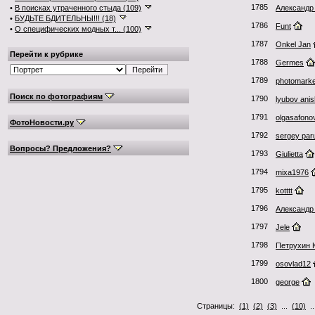
1785
•
В поисках утраченного стыда (109)
Александр
•
БУДЬТЕ БДИТЕЛЬНЫ!!! (18)
1786
Funt
•
О специфических модных т... (100)
1787
Onkel Jan
Перейти к рубрике
1788
Germes
1789
photomarke
Поиск по фотографиям
1790
lyubov ani
1791
olgasafono
ФотоНовости.ру
1792
sergey par
Вопросы? Предложения?
1793
Giulietta
1794
mixa1976
1795
kotttt
1796
Александр
1797
Jele
1798
Петрухин
1799
osovlad12
1800
george
Страницы:
(1)
(2)
(3)
...
(10)
.