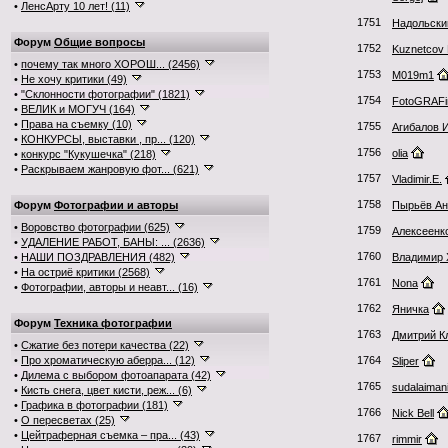
•
ЛенсАрту 10 лет! (11)
1751
Надольски
Форум
Общие вопросы
1752
Kuznetcov Ki
•
почему так много ХОРОШ... (2456)
1753
M019m1
•
Не хочу критики (49)
•
"Склонности фотографии" (1821)
1754
FotoGRAFi
•
ВЕЛИК и МОГУЧ (164)
•
Права на съемку (10)
1755
Агибалов 
•
КОНКУРСЫ, выставки , пр... (120)
1756
olia
•
конкурс "Кукушечка" (218)
•
Раскрываем жанровую фот... (621)
1757
Vladimir.E.
1758
Форум
Фотографии и авторы
Пырьёв Ан
•
Воровство фотографии (625)
1759
Алексеенк
•
УДАЛЕНИЕ РАБОТ, БАНЫ: ... (2636)
1760
•
НАШИ ПОЗДРАВЛЕНИЯ (482)
Владимир 
•
На остриё критики (2568)
1761
Nona
•
Фотографии, авторы и неавт... (16)
1762
Яничка
Форум
Техника фотографии
1763
Дмитрий К
•
Сжатие без потери качества (22)
•
Про хроматическую аберра... (12)
1764
Sliper
•
Дилема с выбором фотоапарата (42)
1765
sudalaiman
•
Кисть снега, цвет кисти, реж... (6)
•
Графика в фотографии (181)
1766
Nick Bell
•
О пересветах (25)
•
Цейтраферная съемка – пра... (43)
1767
rimmir