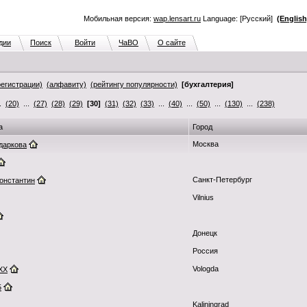
Мобильная версия:
wap.lensart.ru
Language: [Русский]
(English
дии
Поиск
Войти
ЧаВО
О сайте
регистрации)
(алфавиту)
(рейтингу популярности)
[бухгалтерия]
..
(20)
...
(27)
(28)
(29)
[30]
(31)
(32)
(33)
...
(40)
...
(50)
...
(130)
...
(238)
а
Город
Москва
даркова
Санкт-Петербург
онстантин
Vilnius
Донецк
Россия
Vologda
XX
5
Kaliningrad