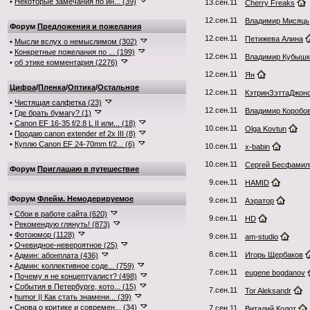
•
Некоторые замечания по ин... (39)
13.сен.11
Cherry Freaks
12.сен.11
Владимир Мисяць
Форум
Предложения и пожелания
12.сен.11
Петижева Алина
•
Мысли вслух о немыслимом (302)
•
Конкретные пожелания по ... (199)
12.сен.11
Владимир Кубышк
•
об этике комментария (2276)
12.сен.11
Ян
Цифра
/
Пленка
/
Оптика
/
Остальное
12.сен.11
КэтринЗэттаДжон
•
Чистящая салфетка (23)
12.сен.11
Владимир Коробо
•
Где брать бумагу? (1)
•
Canon EF 16-35 f/2.8 L II или... (18)
10.сен.11
Olga Kovtun
•
Продаю canon extender ef 2x III (8)
•
Куплю Canon EF 24-70mm f/2... (6)
10.сен.11
x-babin
10.сен.11
Сергей Бесфамил
Форум
Приглашаю в путешествие
9.сен.11
HAMID
Форум
Флейм. Немодерируемое
9.сен.11
Аэратор
•
Сбои в работе сайта (620)
9.сен.11
HD
•
Рекомендую глянуть! (873)
•
Фотоюмор (1128)
9.сен.11
am-studio
•
Очевидное-невероятное (25)
8.сен.11
Игорь Щербаков
•
Админ: абонплата (436)
•
Админ: коллективное соде... (759)
7.сен.11
eugene bogdanov
•
Почему я не концептуалист? (498)
•
События в Петербурге, кото... (15)
7.сен.11
Tor Aleksandr
•
humor || Как стать знамени... (39)
•
Снова о критике и современ... (34)
7.сен.11
Виталий Колот