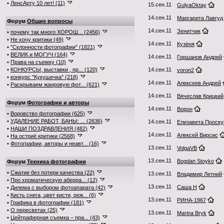
•
ЛенсАрту 10 лет! (11)
15.сен.11
GulyaOktay
14.сен.11
Маргарита Лавгуд
Форум
Общие вопросы
14.сен.11
Зенитчик
•
почему так много ХОРОШ... (2456)
•
Не хочу критики (49)
14.сен.11
Кузёня
•
"Склонности фотографии" (1821)
•
ВЕЛИК и МОГУЧ (164)
14.сен.11
Горшанов Андрей
•
Права на съемку (10)
•
КОНКУРСЫ, выставки , пр... (120)
14.сен.11
voron2
•
конкурс "Кукушечка" (218)
14.сен.11
Алексеев Андрей
•
Раскрываем жанровую фот... (621)
14.сен.11
Вячеслав Крицкий
Форум
Фотографии и авторы
14.сен.11
Ворон
•
Воровство фотографии (625)
•
УДАЛЕНИЕ РАБОТ, БАНЫ: ... (2636)
14.сен.11
Елизавета Проску
•
НАШИ ПОЗДРАВЛЕНИЯ (482)
14.сен.11
Алексей Вирсис
•
На остриё критики (2568)
•
Фотографии, авторы и неавт... (16)
13.сен.11
VolgaVB
13.сен.11
Bogdan Stoyko
Форум
Техника фотографии
•
Сжатие без потери качества (22)
13.сен.11
Владимир Летний
•
Про хроматическую аберра... (12)
13.сен.11
Саша Н
•
Дилема с выбором фотоапарата (42)
•
Кисть снега, цвет кисти, реж... (6)
13.сен.11
РИНА-1967
•
Графика в фотографии (181)
•
О пересветах (25)
13.сен.11
Marina Bryk
•
Цейтраферная съемка – пра... (43)