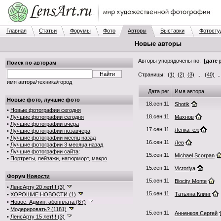
Главная
Статьи
Форумы
Фото
Авторы
Выставки
Фотосту
Новые авторы
Авторы упорядочены по:
[дате 
Поиск по авторам
Страницы:
(1)
(2)
(3)
...
(40)
.
имя автора/техника/город
Дата рег
Имя автора
Новые фото, лучшие фото
18.сен.11
Shotik
•
Новые фотографии сегодня
18.сен.11
•
Лучшие фотографии сегодня
Махнов
•
Лучшие фотографии вчера
17.сен.11
Ленка_ёж
•
Лучшие фотографии позавчера
•
Лучшие фотографии месяц назад
16.сен.11
Лев
•
Лучшие фотографии 3 месяца назад
•
Лучшие фотографии сайта
:
15.сен.11
Michael Scorpan
•
Портреты
,
пейзажи
,
натюрморт
,
макро
15.сен.11
Victoriya
Форум
Новости
15.сен.11
Biocity Monte
•
ЛенсАрту 20 лет!!! (3)
15.сен.11
Татьяна Клинг
•
ХОРОШИЕ НОВОСТИ (1)
•
Новое: Админ: абонплата (67)
•
Модерировать? (1181)
15.сен.11
Анненков Сергей
•
ЛенсАрту 15 лет!!! (3)