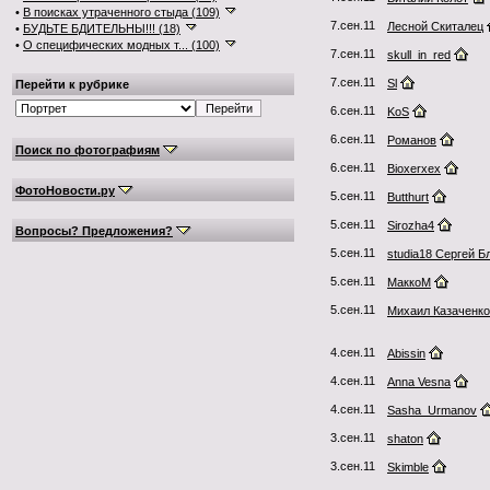
•
В поисках утраченного стыда (109)
7.сен.11
Лесной Скиталец
•
БУДЬТЕ БДИТЕЛЬНЫ!!! (18)
•
О специфических модных т... (100)
7.сен.11
skull_in_red
7.сен.11
Sl
Перейти к рубрике
6.сен.11
KoS
6.сен.11
Романов
Поиск по фотографиям
6.сен.11
Bioxerxex
ФотоНовости.ру
5.сен.11
Butthurt
5.сен.11
Sirozha4
Вопросы? Предложения?
5.сен.11
studia18 Сергей Б
5.сен.11
МаккоМ
5.сен.11
Михаил Казаченко
4.сен.11
Abissin
4.сен.11
Anna Vesna
4.сен.11
Sasha_Urmanov
3.сен.11
shaton
3.сен.11
Skimble