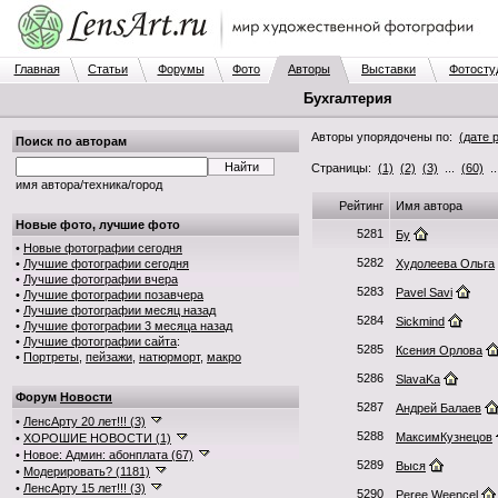
Главная
Статьи
Форумы
Фото
Авторы
Выставки
Фотосту
Бухгалтерия
Авторы упорядочены по:
(дате 
Поиск по авторам
Страницы:
(1)
(2)
(3)
...
(60)
.
имя автора/техника/город
Рейтинг
Имя автора
Новые фото, лучшие фото
5281
Бу
•
Новые фотографии сегодня
5282
•
Лучшие фотографии сегодня
Худолеева Ольга
•
Лучшие фотографии вчера
5283
Pavel Savi
•
Лучшие фотографии позавчера
•
Лучшие фотографии месяц назад
5284
Sickmind
•
Лучшие фотографии 3 месяца назад
•
Лучшие фотографии сайта
:
5285
Ксения Орлова
•
Портреты
,
пейзажи
,
натюрморт
,
макро
5286
SlavaKa
Форум
Новости
5287
Андрей Балаев
•
ЛенсАрту 20 лет!!! (3)
5288
МаксимКузнецов
•
ХОРОШИЕ НОВОСТИ (1)
•
Новое: Админ: абонплата (67)
5289
Выся
•
Модерировать? (1181)
•
ЛенсАрту 15 лет!!! (3)
5290
Peree Weencel