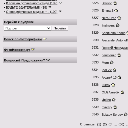
5325
•
В поисках утраченного стыда (109)
Bakson
•
БУДЬТЕ БДИТЕЛЬНЫ!!! (18)
5326
Emma S
•
О специфических модных т... (100)
5327
Nera Uree
Перейти к рубрике
5328
linainvers
5329
Бабичева Елена
Поиск по фотографиям
5330
Alexander Antonoff
5331
Георгий Невидим
ФотоНовости.ру
5332
naumenko
Вопросы? Предложения?
5333
Morn
5334
Igor Zv
5335
Андрей 13
5336
Jukov
5337
OLGA medik
5338
Ирбис
5339
mavery
5340
Bulatov Sergey
Страницы:
(1)
(2)
(3)
...
(60)
.