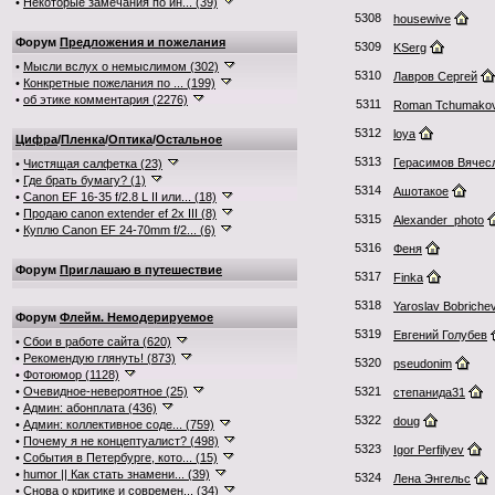
•
Некоторые замечания по ин... (39)
5308
housewive
Форум
Предложения и пожелания
5309
KSerg
•
Мысли вслух о немыслимом (302)
5310
Лавров Сергей
•
Конкретные пожелания по ... (199)
•
об этике комментария (2276)
5311
Roman Tchumako
5312
loya
Цифра
/
Пленка
/
Оптика
/
Остальное
5313
Герасимов Вячес
•
Чистящая салфетка (23)
•
Где брать бумагу? (1)
5314
Ашотакое
•
Canon EF 16-35 f/2.8 L II или... (18)
•
Продаю canon extender ef 2x III (8)
5315
Alexander_photo
•
Куплю Canon EF 24-70mm f/2... (6)
5316
Феня
Форум
Приглашаю в путешествие
5317
Finka
5318
Yaroslav Bobriche
Форум
Флейм. Немодерируемое
5319
Евгений Голубев
•
Сбои в работе сайта (620)
•
Рекомендую глянуть! (873)
5320
pseudonim
•
Фотоюмор (1128)
•
Очевидное-невероятное (25)
5321
степанида31
•
Админ: абонплата (436)
5322
doug
•
Админ: коллективное соде... (759)
•
Почему я не концептуалист? (498)
5323
Igor Perfilyev
•
События в Петербурге, кото... (15)
•
humor || Как стать знамени... (39)
5324
Лена Энгельс
•
Снова о критике и современ... (34)