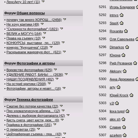
•
ЛенсАрту 10 лет! (11)
5291
Игорь Блидарев
Форум
Общие вопросы
5292
intnvs
•
почему так много ХОРОШ... (2456)
5293
StasK
•
Не хочу критики (49)
•
"Склонности фотографии" (1821)
5294
Roxanita
•
ВЕЛИК и МОГУЧ (164)
•
Права на съемку (10)
5295
Оля Савельева
•
КОНКУРСЫ, выставки , пр... (120)
5296
Dimarkos
•
конкурс "Кукушечка" (218)
•
Раскрываем жанровую фот... (621)
5297
Юнона
5298
Форум
Фотографии и авторы
Риф Резванов
•
Воровство фотографии (625)
5299
Aleksey
•
УДАЛЕНИЕ РАБОТ, БАНЫ: ... (2636)
5300
•
НАШИ ПОЗДРАВЛЕНИЯ (482)
Анна Дерюжина
•
На остриё критики (2568)
5301
arty
•
Фотографии, авторы и неавт... (16)
5302
Юрий Krock
Форум
Техника фотографии
5303
v2l
•
Сжатие без потери качества (22)
•
Про хроматическую аберра... (12)
5304
lioxa tugol
•
Дилема с выбором фотоапарата (42)
5305
alex sh
•
Кисть снега, цвет кисти, реж... (6)
•
Графика в фотографии (181)
5306
Славик
•
О пересветах (25)
•
Цейтраферная съемка – пра... (43)
5307
aza4em