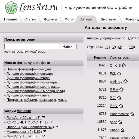
Главная
Статьи
Форумы
Фото
Авторы
Выставки
Фотосту
Авторы по алфавиту
Авторы упорядочены по:
(дате 
Поиск по авторам
Страницы:
(1)
(2)
(3)
...
(70)
.
имя автора/техника/город
Рейтинг
Имя автора
Новые фото, лучшие фото
6820
O_K_S
•
Новые фотографии сегодня
6181
•
Лучшие фотографии сегодня
P&L
•
Лучшие фотографии вчера
8634
p-AN-sy
•
Лучшие фотографии позавчера
•
Лучшие фотографии месяц назад
5721
P.E.V.
•
Лучшие фотографии 3 месяца назад
•
Лучшие фотографии сайта
:
9710
P.G.
•
Портреты
,
пейзажи
,
натюрморт
,
макро
12224
P.r.O.
Форум
Новости
6733
Padsmatrella
•
ЛенсАрту 20 лет!!! (3)
10562
page
•
ХОРОШИЕ НОВОСТИ (1)
•
Новое: Админ: абонплата (67)
11678
Pahan
•
Модерировать? (1181)
•
ЛенсАрту 15 лет!!! (3)
7822
Paikin Sergey