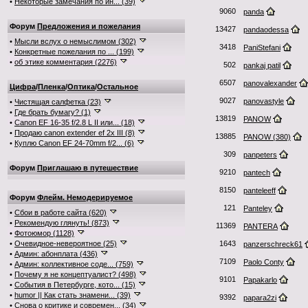
•
Некоторые замечания по ин... (39)
9060
panda
Форум
Предложения и пожелания
13427
pandaodessa
•
Мысли вслух о немыслимом (302)
3418
PaniStefani
•
Конкретные пожелания по ... (199)
•
об этике комментария (2276)
502
pankaj patil
6507
panovalexander
Цифра
/
Пленка
/
Оптика
/
Остальное
9027
panovastyle
•
Чистящая салфетка (23)
•
Где брать бумагу? (1)
13819
PANOW
•
Canon EF 16-35 f/2.8 L II или... (18)
•
Продаю canon extender ef 2x III (8)
13885
PANOW (380)
•
Куплю Canon EF 24-70mm f/2... (6)
309
panpeters
Форум
Приглашаю в путешествие
9210
pantech
8150
panteleeff
Форум
Флейм. Немодерируемое
121
Panteley
•
Сбои в работе сайта (620)
•
Рекомендую глянуть! (873)
11369
PANTERA
•
Фотоюмор (1128)
•
Очевидное-невероятное (25)
1643
panzerschreck61
•
Админ: абонплата (436)
7109
Paolo Conty
•
Админ: коллективное соде... (759)
•
Почему я не концептуалист? (498)
9101
Papakarlo
•
События в Петербурге, кото... (15)
•
humor || Как стать знамени... (39)
9392
papara2zi
•
Снова о критике и современ... (34)