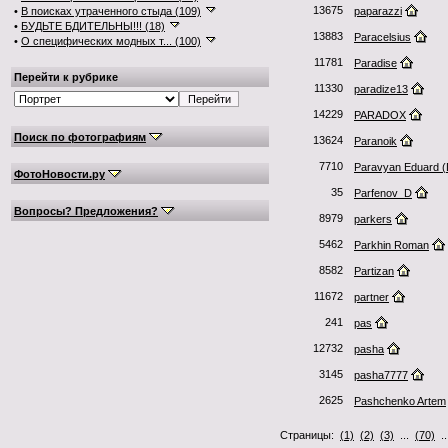
13675
•
В поисках утраченного стыда (109)
paparazzi
•
БУДЬТЕ БДИТЕЛЬНЫ!!! (18)
13883
Paracelsius
•
О специфических модных т... (100)
11781
Paradise
Перейти к рубрике
11330
paradize13
14229
PARADOX
Поиск по фотографиям
13624
Paranoik
7710
Paravyan Eduard (D
ФотоНовости.ру
35
Parfenov_D
Вопросы? Предложения?
8979
parkers
5462
Parkhin Roman
8582
Partizan
11672
partner
241
pas
12732
pasha
3145
pasha7777
2625
Pashchenko Artem
Страницы:
(1)
(2)
(3)
...
(70)
.