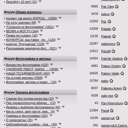
•
ЛенсАрту 10 лет! (11)
9065
Pak Oleg
Форум
Общие вопросы
3478
pakse
•
почему так много ХОРОШ... (2456)
13250
PaL
•
Не хочу критики (49)
•
"Склонности фотографии" (1821)
14209
Paladin
•
ВЕЛИК и МОГУЧ (164)
•
Права на съемку (10)
11135
Palanin
•
КОНКУРСЫ, выставки , пр... (120)
10287
palanness
•
конкурс "Кукушечка" (218)
•
Раскрываем жанровую фот... (621)
12612
PaLbl4
10454
Форум
Фотографии и авторы
Palchik Vladimir
•
Воровство фотографии (625)
4681
Paleev Dmitriy
•
УДАЛЕНИЕ РАБОТ, БАНЫ: ... (2636)
10625
•
НАШИ ПОЗДРАВЛЕНИЯ (482)
Paleev Vitaliy
•
На остриё критики (2568)
10784
palex
•
Фотографии, авторы и неавт... (16)
8037
Palienko Artem
Форум
Техника фотографии
5039
paliy igor
•
Сжатие без потери качества (22)
•
Про хроматическую аберра... (12)
43
Pan-Petersburg
•
Дилема с выбором фотоапарата (42)
13394
Panal
•
Кисть снега, цвет кисти, реж... (6)
•
Графика в фотографии (181)
11196
panasyuk
•
О пересветах (25)
•
Цейтраферная съемка – пра... (43)
292
panasyuk3-Zadrot