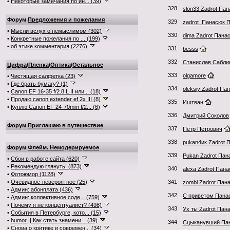
•
Некоторые замечания по ин... (39)
328
slon33 Zadrot Па
Форум
Предложения и пожелания
329
zadrot_Панасюк 
•
Мысли вслух о немыслимом (302)
330
dima Zadrot Пана
•
Конкретные пожелания по ... (199)
•
об этике комментария (2276)
331
besss
332
Станислав Сабли
Цифра
/
Пленка
/
Оптика
/
Остальное
333
olgamore
•
Чистящая салфетка (23)
•
Где брать бумагу? (1)
334
oleksiy Zadrot Па
•
Canon EF 16-35 f/2.8 L II или... (18)
•
Продаю canon extender ef 2x III (8)
335
Иштван
•
Куплю Canon EF 24-70mm f/2... (6)
336
Дмитрий Соколов
Форум
Приглашаю в путешествие
337
Петр Петрович
338
pukan4ик Zadrot 
Форум
Флейм. Немодерируемое
339
Рukan Zadrot Пан
•
Сбои в работе сайта (620)
•
Рекомендую глянуть! (873)
340
alexa Zadrot Пан
•
Фотоюмор (1128)
•
Очевидное-невероятное (25)
341
zombi Zadrot Пан
•
Админ: абонплата (436)
342
С приветом Пана
•
Админ: коллективное соде... (759)
•
Почему я не концептуалист? (498)
343
Ух ты Zadrot Пан
•
События в Петербурге, кото... (15)
•
humor || Как стать знамени... (39)
344
Сцыканувший Па
•
Снова о критике и современ... (34)