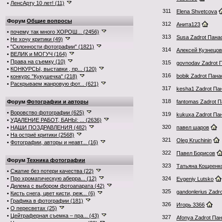
•
ЛенсАрту 10 лет! (11)
311
Elena Shvetcova
Форум
Общие вопросы
312
Анита123
•
почему так много ХОРОШ... (2456)
313
Susa Zadrot Пана
•
Не хочу критики (49)
•
"Склонности фотографии" (1821)
314
Алексей Кузнецов
•
ВЕЛИК и МОГУЧ (164)
•
Права на съемку (10)
315
govnodav Zadrot 
•
КОНКУРСЫ, выставки , пр... (120)
316
bobik Zadrot Пан
•
конкурс "Кукушечка" (218)
•
Раскрываем жанровую фот... (621)
317
kesha1 Zadrot Па
318
Форум
Фотографии и авторы
fantomas Zadrot 
•
Воровство фотографии (625)
319
kukuxa Zadrot Па
•
УДАЛЕНИЕ РАБОТ, БАНЫ: ... (2636)
320
•
НАШИ ПОЗДРАВЛЕНИЯ (482)
павел шаров
•
На остриё критики (2568)
321
Oleg Kruchinin
•
Фотографии, авторы и неавт... (16)
322
Павел Борисов
Форум
Техника фотографии
323
Татьяна Кощеенк
•
Сжатие без потери качества (22)
•
Про хроматическую аберра... (12)
324
Evgeniy Lutsko
•
Дилема с выбором фотоапарата (42)
325
gandonlerius Zadr
•
Кисть снега, цвет кисти, реж... (6)
•
Графика в фотографии (181)
326
Игорь 3366
•
О пересветах (25)
•
Цейтраферная съемка – пра... (43)
327
Afonya Zadrot Па