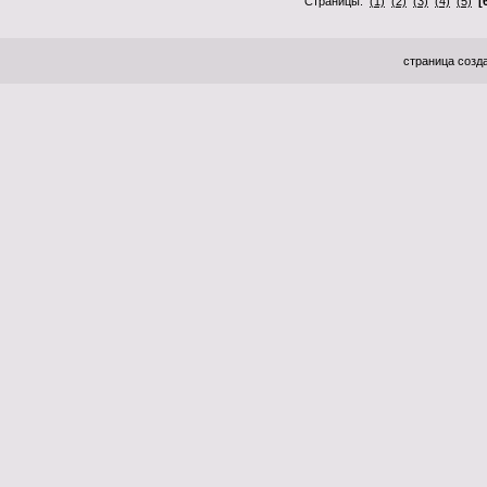
Страницы:
(1)
(2)
(3)
(4)
(5)
[
страница созда