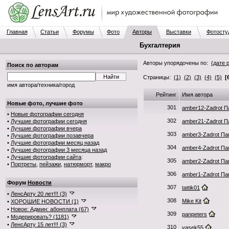
Главная
Статьи
Форумы
Фото
Авторы
Выставки
Фотосту
Бухгалтерия
Авторы упорядочены по:
(дате 
Поиск по авторам
Страницы:
(1)
(2)
(3)
(4)
(5)
[
имя автора/техника/город
Рейтинг
Имя автора
Новые фото, лучшие фото
301
amber12-Zadrot 
•
Новые фотографии сегодня
302
•
Лучшие фотографии сегодня
amber21-Zadrot 
•
Лучшие фотографии вчера
303
amber3-Zadrot П
•
Лучшие фотографии позавчера
•
Лучшие фотографии месяц назад
304
amber4-Zadrot П
•
Лучшие фотографии 3 месяца назад
•
Лучшие фотографии сайта
:
305
amber2-Zadrot П
•
Портреты
,
пейзажи
,
натюрморт
,
макро
306
amber1-Zadrot П
Форум
Новости
307
tattik01
•
ЛенсАрту 20 лет!!! (3)
308
Mike Kit
•
ХОРОШИЕ НОВОСТИ (1)
•
Новое: Админ: абонплата (67)
309
panpeters
•
Модерировать? (1181)
•
ЛенсАрту 15 лет!!! (3)
310
vasek55