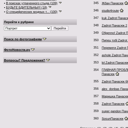
345
•
В поисках утраченного стыда (109)
Жбан Панасюк
•
БУДЬТЕ БДИТЕЛЬНЫ!!! (18)
346
studio4route
•
О специфических модных т... (100)
347
kuk Zadrot Панас
Перейти к рубрике
348
Zadrot Панасюк 2
349
Ofigenno! Zadrot
Поиск по фотографиям
350
Пипец тобi Zadro
351
Перемеги Zadrot
ФотоНовости.ру
352
ashole Zadrot Па
Вопросы? Предложения?
353
lol Zadrot Панасю
354
ГЛАВНАЯ ПРОБЛЕ
Панасюк
355
Zadrot Панасюк 6
356
alex_donbas Пан
357
Маришка Панасю
358
Zadrot Панасюк
359
super gandon Пан
360
SosunПанасюк