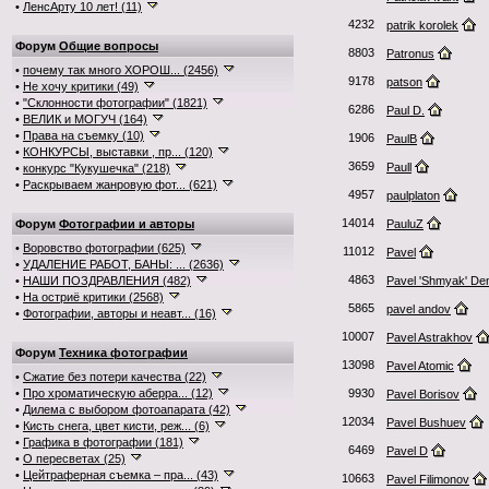
•
ЛенсАрту 10 лет! (11)
4232
patrik korolek
Форум
Общие вопросы
8803
Patronus
•
почему так много ХОРОШ... (2456)
9178
patson
•
Не хочу критики (49)
•
"Склонности фотографии" (1821)
6286
Paul D.
•
ВЕЛИК и МОГУЧ (164)
•
Права на съемку (10)
1906
PaulB
•
КОНКУРСЫ, выставки , пр... (120)
3659
Paull
•
конкурс "Кукушечка" (218)
•
Раскрываем жанровую фот... (621)
4957
paulplaton
14014
Форум
Фотографии и авторы
PauluZ
•
Воровство фотографии (625)
11012
Pavel
•
УДАЛЕНИЕ РАБОТ, БАНЫ: ... (2636)
4863
•
НАШИ ПОЗДРАВЛЕНИЯ (482)
Pavel 'Shmyak' De
•
На остриё критики (2568)
5865
pavel andov
•
Фотографии, авторы и неавт... (16)
10007
Pavel Astrakhov
Форум
Техника фотографии
13098
Pavel Atomic
•
Сжатие без потери качества (22)
•
Про хроматическую аберра... (12)
9930
Pavel Borisov
•
Дилема с выбором фотоапарата (42)
12034
Pavel Bushuev
•
Кисть снега, цвет кисти, реж... (6)
•
Графика в фотографии (181)
6469
Pavel D
•
О пересветах (25)
•
Цейтраферная съемка – пра... (43)
10663
Pavel Filimonov