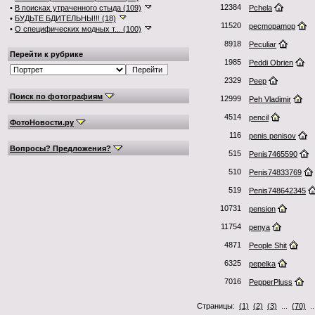
12384
•
В поисках утраченного стыда (109)
Pchela
•
БУДЬТЕ БДИТЕЛЬНЫ!!! (18)
11520
pecmopamop
•
О специфических модных т... (100)
8918
Peculiar
Перейти к рубрике
1985
Peddi Obrien
2329
Peep
Поиск по фотографиям
12999
Peh Vladimir
4514
pencil
ФотоНовости.ру
116
penis penisov
Вопросы? Предложения?
515
Penis7465590
510
Penis74833769
519
Penis748642345
10731
pension
11754
penya
4871
People Shit
6325
pepelka
7016
PepperPluss
Страницы:
(1)
(2)
(3)
...
(70)
.