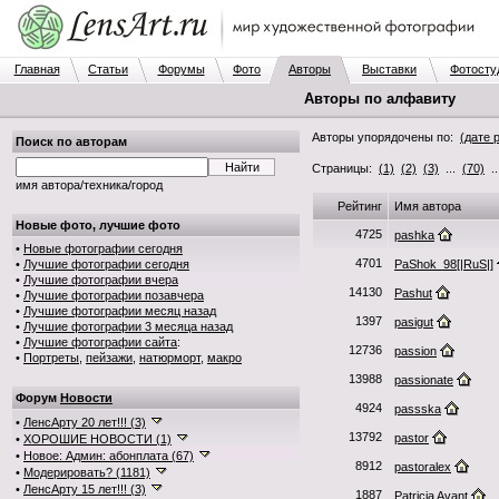
Главная
Статьи
Форумы
Фото
Авторы
Выставки
Фотосту
Авторы по алфавиту
Авторы упорядочены по:
(дате 
Поиск по авторам
Страницы:
(1)
(2)
(3)
...
(70)
.
имя автора/техника/город
Рейтинг
Имя автора
Новые фото, лучшие фото
4725
pashka
•
Новые фотографии сегодня
4701
•
Лучшие фотографии сегодня
PaShok_98[|RuS|]
•
Лучшие фотографии вчера
14130
Pashut
•
Лучшие фотографии позавчера
•
Лучшие фотографии месяц назад
1397
pasigut
•
Лучшие фотографии 3 месяца назад
•
Лучшие фотографии сайта
:
12736
passion
•
Портреты
,
пейзажи
,
натюрморт
,
макро
13988
passionate
Форум
Новости
4924
passska
•
ЛенсАрту 20 лет!!! (3)
13792
pastor
•
ХОРОШИЕ НОВОСТИ (1)
•
Новое: Админ: абонплата (67)
8912
pastoralex
•
Модерировать? (1181)
•
ЛенсАрту 15 лет!!! (3)
1887
Patricia Avant