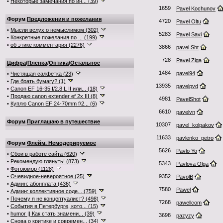
•
Некоторые замечания по ин... (39)
1659
Pavel Kochunov
Форум
Предложения и пожелания
4720
Pavel Oltu
•
Мысли вслух о немыслимом (302)
5283
Pavel Savi
•
Конкретные пожелания по ... (199)
•
об этике комментария (2276)
3866
pavel Sht
728
Pavel Ziga
Цифра
/
Пленка
/
Оптика
/
Остальное
1484
pavel94
•
Чистящая салфетка (23)
•
Где брать бумагу? (1)
13935
pavelpvd
•
Canon EF 16-35 f/2.8 L II или... (18)
•
Продаю canon extender ef 2x III (8)
4981
PavelShot
•
Куплю Canon EF 24-70mm f/2... (6)
6610
pavelvn
Форум
Приглашаю в путешествие
10307
pavel_kolpakov
11633
pavlenko_petro
Форум
Флейм. Немодерируемое
5626
Pavlo Yo
•
Сбои в работе сайта (620)
•
Рекомендую глянуть! (873)
5343
Pavlova Olga
•
Фотоюмор (1128)
•
Очевидное-невероятное (25)
9352
PavolB
•
Админ: абонплата (436)
7580
Pawel
•
Админ: коллективное соде... (759)
•
Почему я не концептуалист? (498)
7268
pawellcom
•
События в Петербурге, кото... (15)
•
humor || Как стать знамени... (39)
3698
pazyzy
•
Снова о критике и современ... (34)