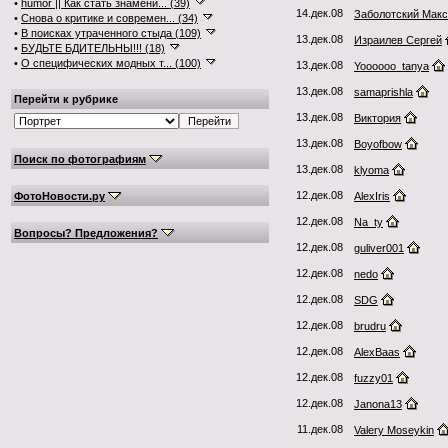
•
humor || Как стать знамени... (39)
14.дек.08
Заболотский Мак
•
Снова о критике и современ... (34)
•
В поисках утраченного стыда (109)
13.дек.08
Израилев Сергей
•
БУДЬТЕ БДИТЕЛЬНЫ!!! (18)
•
О специфических модных т... (100)
13.дек.08
Yoooooo_tanya
13.дек.08
samaprishla
Перейти к рубрике
13.дек.08
Виктория
13.дек.08
Boyofbow
Поиск по фотографиям
13.дек.08
klyoma
12.дек.08
ФотоНовости.ру
AlexIris
12.дек.08
Na_ty
Вопросы? Предложения?
12.дек.08
guliver001
12.дек.08
nedo
12.дек.08
SDG
12.дек.08
brudru
12.дек.08
AlexBaas
12.дек.08
fuzzy01
12.дек.08
Janona13
11.дек.08
Valery Moseykin