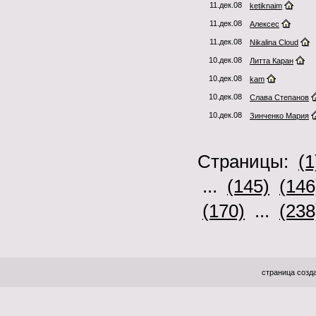
11.дек.08
ketiknaim
11.дек.08
Алексес
11.дек.08
Nikalina Cloud
10.дек.08
Литта Каран
10.дек.08
kam
10.дек.08
Слава Степанов
10.дек.08
Зинченко Мария
Страницы:
(1
...
(145)
(146
(170)
...
(238
страница созда