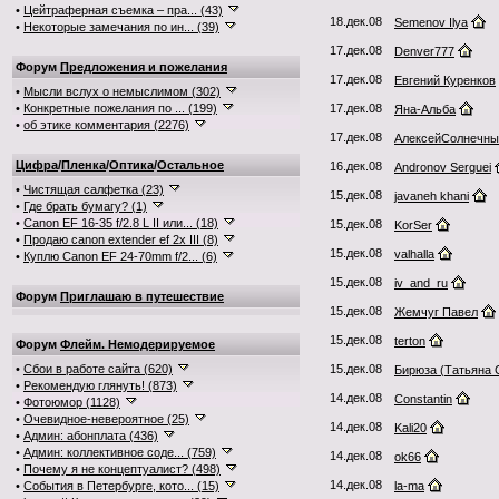
•
Цейтраферная съемка – пра... (43)
18.дек.08
Semenov Ilya
•
Некоторые замечания по ин... (39)
17.дек.08
Denver777
Форум
Предложения и пожелания
17.дек.08
Евгений Куренков
•
Мысли вслух о немыслимом (302)
•
Конкретные пожелания по ... (199)
17.дек.08
Яна-Альба
•
об этике комментария (2276)
17.дек.08
АлексейСолнечны
Цифра
/
Пленка
/
Оптика
/
Остальное
16.дек.08
Andronov Serguei
•
Чистящая салфетка (23)
15.дек.08
javaneh khani
•
Где брать бумагу? (1)
•
Canon EF 16-35 f/2.8 L II или... (18)
15.дек.08
KorSer
•
Продаю canon extender ef 2x III (8)
15.дек.08
valhalla
•
Куплю Canon EF 24-70mm f/2... (6)
15.дек.08
iv_and_ru
Форум
Приглашаю в путешествие
15.дек.08
Жемчуг Павел
15.дек.08
terton
Форум
Флейм. Немодерируемое
•
Сбои в работе сайта (620)
15.дек.08
Бирюза (Татьяна 
•
Рекомендую глянуть! (873)
14.дек.08
Constantin
•
Фотоюмор (1128)
•
Очевидное-невероятное (25)
14.дек.08
Kali20
•
Админ: абонплата (436)
•
Админ: коллективное соде... (759)
14.дек.08
ok66
•
Почему я не концептуалист? (498)
14.дек.08
•
События в Петербурге, кото... (15)
la-ma