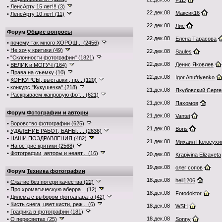
F1D
•
ЛенсАрту 15 лет!!! (3)
22.дек.08
Максик16
•
ЛенсАрту 10 лет! (11)
22.дек.08
Лис
Форум
Общие вопросы
22.дек.08
Елена Тарасова
•
почему так много ХОРОШ... (2456)
•
Не хочу критики (49)
22.дек.08
Saules
•
"Склонности фотографии" (1821)
22.дек.08
Денис Яковлев
•
ВЕЛИК и МОГУЧ (164)
•
Права на съемку (10)
22.дек.08
Igor Anufriyenko
•
КОНКУРСЫ, выставки , пр... (120)
•
конкурс "Кукушечка" (218)
21.дек.08
Якубовский Серге
•
Раскрываем жанровую фот... (621)
21.дек.08
Пахомов
Форум
Фотографии и авторы
21.дек.08
Vantei
•
Воровство фотографии (625)
21.дек.08
Boris
•
УДАЛЕНИЕ РАБОТ, БАНЫ: ... (2636)
•
НАШИ ПОЗДРАВЛЕНИЯ (482)
21.дек.08
Михаил Полосухи
•
На остриё критики (2568)
•
Фотографии, авторы и неавт... (16)
20.дек.08
Krapivina Elizaveta
19.дек.08
олег сопов
Форум
Техника фотографии
18.дек.08
hell1206
•
Сжатие без потери качества (22)
•
Про хроматическую аберра... (12)
18.дек.08
Fotodoktor
•
Дилема с выбором фотоапарата (42)
•
Кисть снега, цвет кисти, реж... (6)
18.дек.08
WSH
•
Графика в фотографии (181)
18.дек.08
•
О пересветах (25)
Sonny