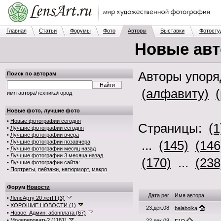
Главная
Статьи
Форумы
Фото
Авторы
Выставки
Фотосту
Новые ав
Авторы упор
Поиск по авторам
(алфавиту)
имя автора/техника/город
Новые фото, лучшие фото
•
Новые фотографии сегодня
Страницы:
(1
•
Лучшие фотографии сегодня
•
Лучшие фотографии вчера
...
(145)
(146
•
Лучшие фотографии позавчера
•
Лучшие фотографии месяц назад
•
Лучшие фотографии 3 месяца назад
(170)
...
(238
•
Лучшие фотографии сайта
:
•
Портреты
,
пейзажи
,
натюрморт
,
макро
Форум
Новости
Дата рег
Имя автора
•
ЛенсАрту 20 лет!!! (3)
•
ХОРОШИЕ НОВОСТИ (1)
23.дек.08
balabolka
•
Новое: Админ: абонплата (67)
•
Модерировать? (1181)
22.дек.08