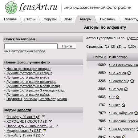
Главная
Статьи
Форумы
Фото
Авторы
Выставки
Фотосту
Авторы по алфавиту
Авторы упорядочены по:
(дате 
Поиск по авторам
Страницы:
(1)
(2)
(3)
...
(130)
.
имя автора/техника/город
Рейтинг
Имя автора
Новые фото, лучшие фото
9090
Яна Рассказихина
•
Новые фотографии сегодня
8850
•
Лучшие фотографии сегодня
Яна-Альба
•
Лучшие фотографии вчера
3208
ЯнаКуфельд
•
Лучшие фотографии позавчера
•
Лучшие фотографии месяц назад
3803
ЯнаЧудо
•
Лучшие фотографии 3 месяца назад
•
Лучшие фотографии сайта
:
9633
Янг
•
Портреты
,
пейзажи
,
натюрморт
,
макро
1762
Яничка
Форум
Новости
7979
Янко Найденов
•
ЛенсАрту 20 лет!!! (3)
7595
Янковский Сергей
•
ХОРОШИЕ НОВОСТИ (1)
•
Новое: Админ: абонплата (67)
8612
Янна Муравская
•
Модерировать? (1181)
•
ЛенсАрту 15 лет!!! (3)
8947
Янулия