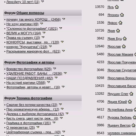
•
ЛенсАрту 10 лет! (11)
13570
Янъ
Форум
Общие вопросы
694
Японец
•
почему так много ХОРОШ... (2456)
1536
Ярікос
•
Не хочу критики (49)
•
"Склонности фотографии" (1821)
10726
Ярик
•
ВЕЛИК и МОГУЧ (164)
•
Права на съемку (10)
3842
Ярик Буц
•
КОНКУРСЫ, выставки , пр... (120)
12640
Ярослав
•
конкурс "Кукушечка" (218)
•
Раскрываем жанровую фот... (621)
5480
Ярослав Макаев
4233
Форум
Фотографии и авторы
Ярослав Покунев
•
Воровство фотографии (625)
3046
Ярослав Скурато
•
УДАЛЕНИЕ РАБОТ, БАНЫ: ... (2636)
9268
•
НАШИ ПОЗДРАВЛЕНИЯ (482)
Ярославна Ворош
•
На остриё критики (2568)
10415
Ярославцев Васи
•
Фотографии, авторы и неавт... (16)
13282
Ярушин Олег
Форум
Техника фотографии
4706
Ярцев Юрий
•
Сжатие без потери качества (22)
•
Про хроматическую аберра... (12)
9412
Ястребова Анна
•
Дилема с выбором фотоапарата (42)
4617
Яурова Любовь
•
Кисть снега, цвет кисти, реж... (6)
•
Графика в фотографии (181)
3986
Яцевич Виктор
•
О пересветах (25)
•
Цейтраферная съемка – пра... (43)
8543
человек снимающ