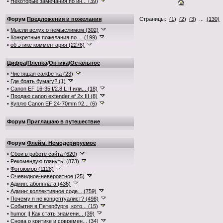
•
Некоторые замечания по ин... (39)
Форум
Предложения и пожелания
Страницы:
(1)
(2)
(3)
...
(130)
.
•
Мысли вслух о немыслимом (302)
•
Конкретные пожелания по ... (199)
•
об этике комментария (2276)
Цифра
/
Пленка
/
Оптика
/
Остальное
•
Чистящая салфетка (23)
•
Где брать бумагу? (1)
•
Canon EF 16-35 f/2.8 L II или... (18)
•
Продаю canon extender ef 2x III (8)
•
Куплю Canon EF 24-70mm f/2... (6)
Форум
Приглашаю в путешествие
Форум
Флейм. Немодерируемое
•
Сбои в работе сайта (620)
•
Рекомендую глянуть! (873)
•
Фотоюмор (1128)
•
Очевидное-невероятное (25)
•
Админ: абонплата (436)
•
Админ: коллективное соде... (759)
•
Почему я не концептуалист? (498)
•
События в Петербурге, кото... (15)
•
humor || Как стать знамени... (39)
•
Снова о критике и современ... (34)